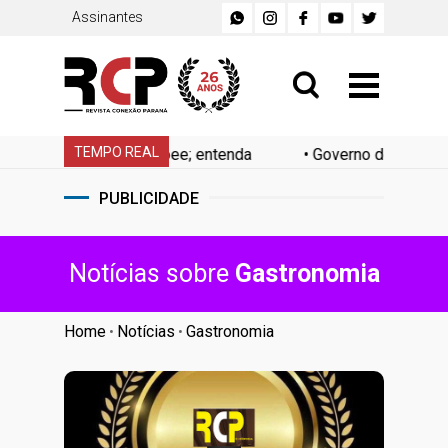
Assinantes
TEMPO REAL
a Shopee; entenda
•
Governo define recesso de fim de an
PUBLICIDADE
Notícias sobre
Gastronomia
Home
Notícias
Gastronomia
•
•